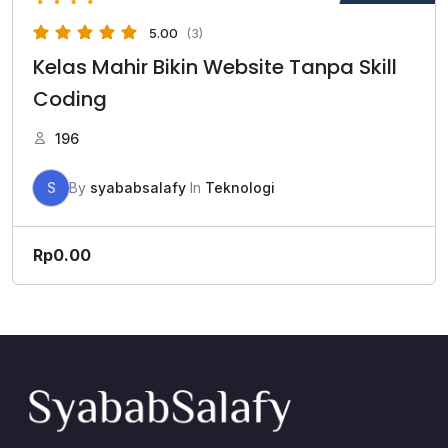
5.00
(3)
Kelas Mahir Bikin Website Tanpa Skill
Coding
196
S
By
syababsalafy
In
Teknologi
Rp
0.00