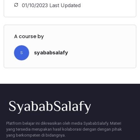
01/10/2023 Last Updated
A course by
syababsalafy
S
Platfrom belajar ini dikreasikan oleh media SyababSalafy. Materi
yang tersedia merupakan hasil kolaborasi dengan dengan pihak
yang berkompeten di bidangnya.