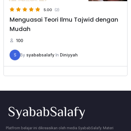
5.00
(2)
Menguasai Teori Ilmu Tajwid dengan
Mudah
100
S
By
syababsalafy
In
Diniyyah
Platfrom belajar ini dikreasikan oleh media SyababSalafy. Materi