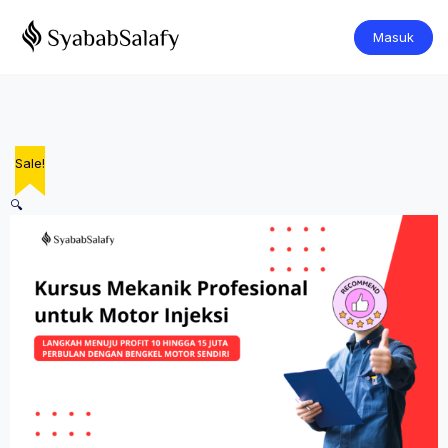
Masuk
Sale!
🔍